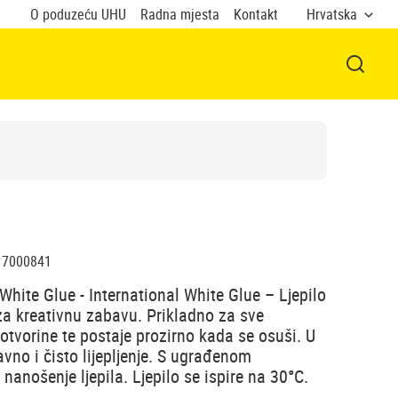
O poduzeću UHU
Radna mjesta
Kontakt
Hrvatska
OTVOR
7000841
ite Glue - International White Glue – Ljepilo
za kreativnu zabavu. Prikladno za sve
otvorine te postaje prozirno kada se osuši. U
avno i čisto lijepljenje. S ugrađenom
anošenje ljepila. Ljepilo se ispire na 30°C.