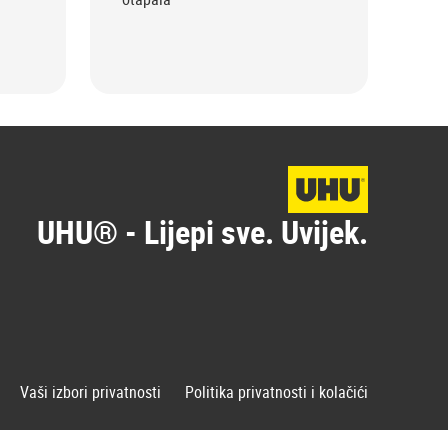
Lje
amb
bil
UHU® - Lijepi sve. Uvijek.
Vaši izbori privatnosti
Politika privatnosti i kolačići