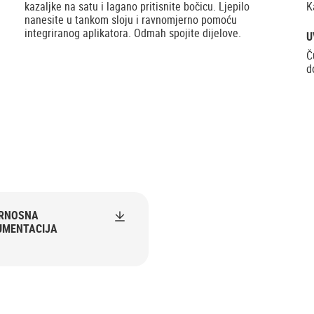
kazaljke na satu i lagano pritisnite bočicu. Ljepilo
K
nanesite u tankom sloju i ravnomjerno pomoću
integriranog aplikatora. Odmah spojite dijelove.
U
Č
d
URNOSNA
UMENTACIJA