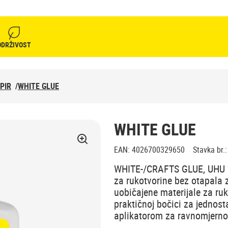
ODRŽIVOST
PIR
/
WHITE GLUE
WHITE GLUE
EAN
:
4026700329650
Stavka br.
:
WHITE-/CRAFTS GLUE, UHU Wh
za rukotvorine bez otapala 
uobičajene materijale za ruk
praktičnoj bočici za jednost
aplikatorom za ravnomjerno n