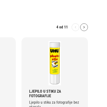
4
od
11
Bolton.General.P
Bolton.Gene
LJEPILO U STIKU ZA
FOTOGRAFIJE
Ljepilo u stiku za fotografije bez
LJE
otapala