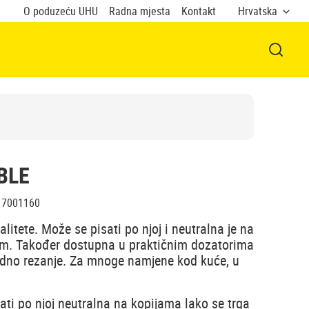
O poduzeću UHU
Radna mjesta
Kontakt
Hrvatska
OTVOR
BLE
7001160
litete. Može se pisati po njoj i neutralna je na
om. Također dostupna u praktičnim dozatorima
dno rezanje. Za mnoge namjene kod kuće, u
ati po njoj neutralna na kopijama lako se trga