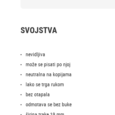
SVOJSTVA
nevidljiva
može se pisati po njoj
neutralna na kopijama
lako se trga rukom
bez otapala
odmotava se bez buke
širina trake 19 mm