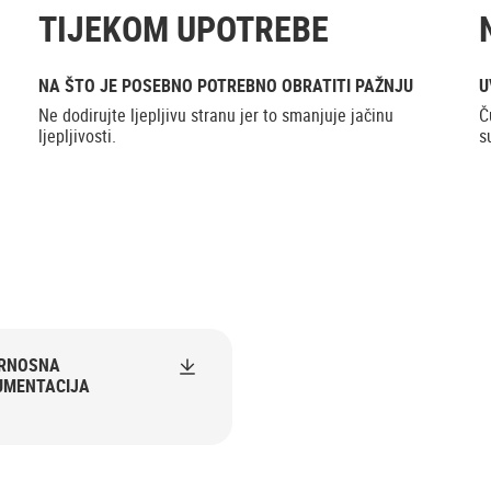
TIJEKOM UPOTREBE
NA ŠTO JE POSEBNO POTREBNO OBRATITI PAŽNJU
U
Ne dodirujte ljepljivu stranu jer to smanjuje jačinu
Č
ljepljivosti.
s
URNOSNA
UMENTACIJA