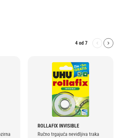
4
od
7
Bolton.General.P
Bolton.Gene
ROLLAFIX INVISIBLE
ROL
ozirna
Ručno trgajuća nevidljiva traka
Ruč