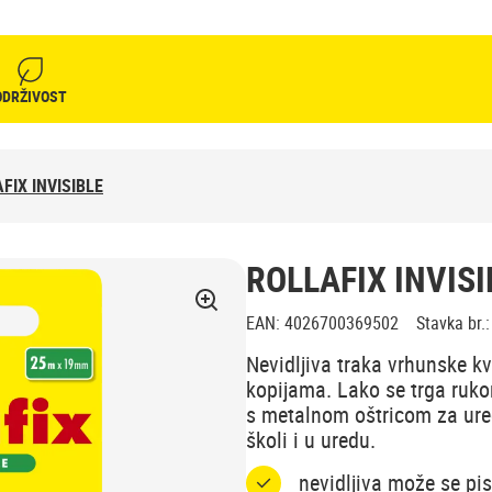
ODRŽIVOST
FIX INVISIBLE
ROLLAFIX INVISI
EAN
:
4026700369502
Stavka br.
:
Nevidljiva traka vrhunske kva
kopijama. Lako se trga ruk
s metalnom oštricom za ure
školi i u uredu.
nevidljiva može se pis