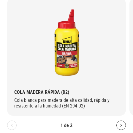
COLA MADERA RÁPIDA (D2)
Cola blanca para madera de alta calidad, rápida y
resistente a la humedad (EN 204 D2)
1
de
2
Bolton.General.PreviousSlide
Bolt