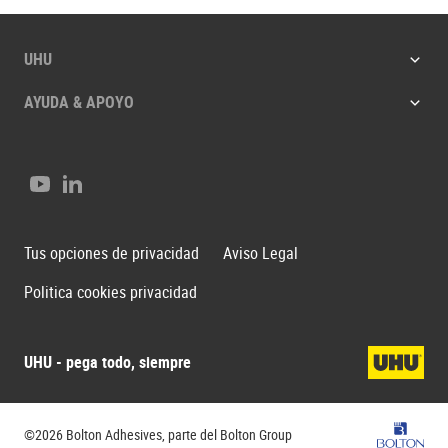
UHU
AYUDA & APOYO
Youtube
LinkedIn
Tus opciones de privacidad
Aviso Legal
Politica cookies privacidad
UHU - pega todo, siempre
Bolton G
©2026 Bolton Adhesives, parte del Bolton Group