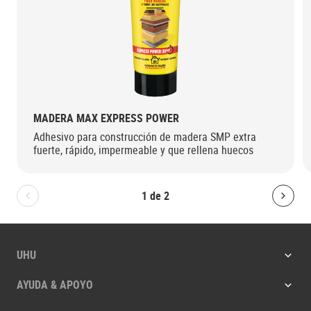
MADERA MAX EXPRESS POWER
Adhesivo para construcción de madera SMP extra
fuerte, rápido, impermeable y que rellena huecos
1
de
2
Bolton.General.PreviousSlide
Bolt
UHU
AYUDA & APOYO