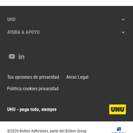
UHU
AYUDA & APOYO
Youtube
LinkedIn
Tus opciones de privacidad
Aviso Legal
Politica cookies privacidad
UHU - pega todo, siempre
Bolton G
©2026 Bolton Adhesives, parte del Bolton Group