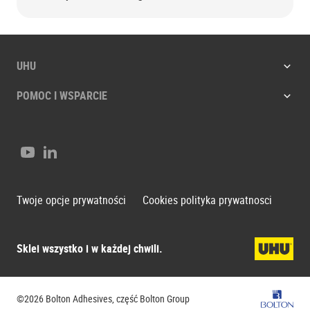
UHU
POMOC I WSPARCIE
Youtube
LinkedIn
Twoje opcje prywatności
Cookies polityka prywatnosci
Sklei wszystko i w każdej chwili.
Bolton G
©2026 Bolton Adhesives, część Bolton Group