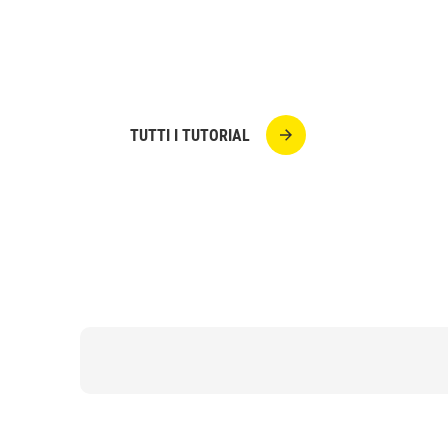
Una ghirlanda a costo zero, facile e veloc
realizzarla con materiale di riciclo
TUTTI I TUTORIAL