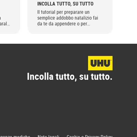
INCOLLA TUTTO, SU TUTTO
fio
Il tutorial per preparare un
in-
a
semplice addobbo natalizio fai
arala
da te da appendere o per
l e
decorare la tua casa!
Incolla tutto, su tutto.
genze mediche
Note legali
Cookie e Privacy Policy