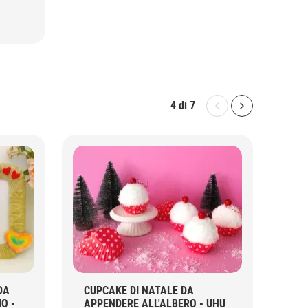
4
di
7
Bolton.General.P
Bolton.Gene
DA
CUPCAKE DI NATALE DA
FI
IO -
APPENDERE ALL'ALBERO - UHU
E-F