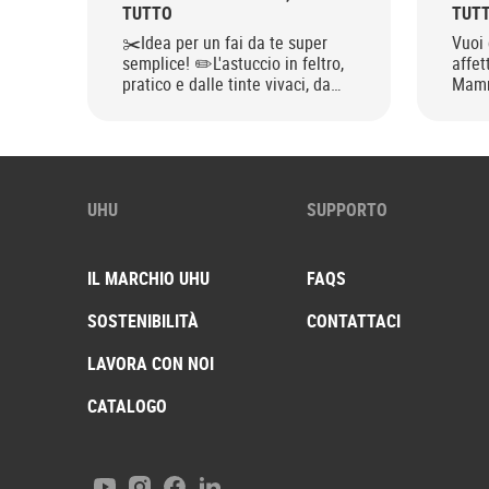
TUTTO
TUTT
✂️Idea per un fai da te super
Vuoi
semplice! ✏️L'astuccio in feltro,
affet
pratico e dalle tinte vivaci, da
Mamm
personalizzare come più ti piace
spec
con UHU!
bigli
bouqu
poch
UHU
SUPPORTO
IL MARCHIO UHU
FAQS
SOSTENIBILITÀ
CONTATTACI
LAVORA CON NOI
CATALOGO