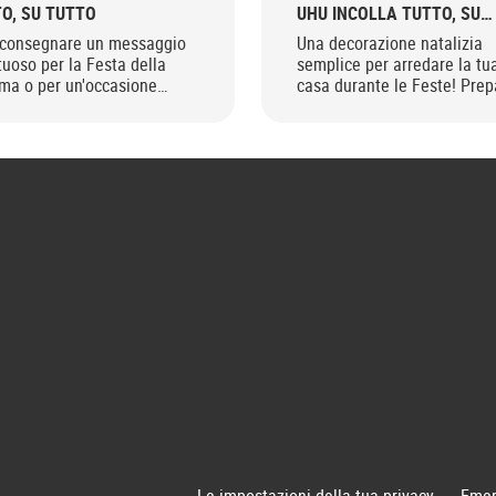
O, SU TUTTO
UHU INCOLLA TUTTO, SU
TUTTO
 consegnare un messaggio
Una decorazione natalizia
tuoso per la Festa della
semplice per arredare la tu
a o per un'occasione
casa durante le Feste! Prep
iale? Prepara questo
anche tu con questo tutoria
etto pop-up fiorito come un
UHU Glitter Glue!
et, farai un figurone in
e semplici mosse!
Le impostazioni della tua privacy
Emer