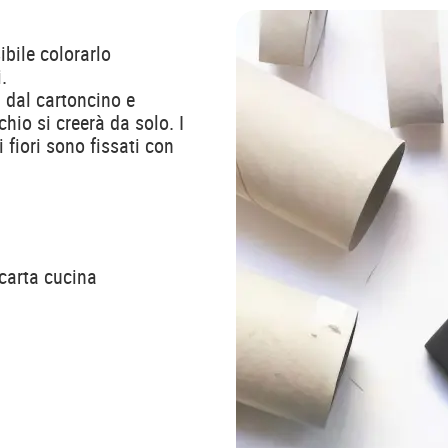
bile colorarlo
.
i dal cartoncino e
rchio si creerà da solo. I
i fiori sono fissati con
 carta cucina