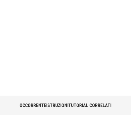
e da fare. Ecco come
OCCORRENTE
ISTRUZIONI
TUTORIAL CORRELATI