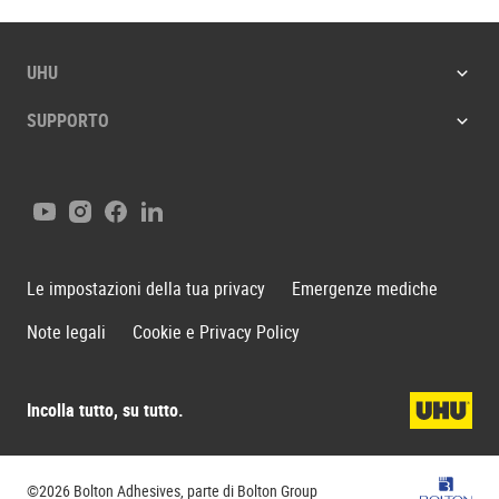
UHU
SUPPORTO
Youtube
Instagram
Facebook
LinkedIn
Le impostazioni della tua privacy
Emergenze mediche
Note legali
Cookie e Privacy Policy
Incolla tutto, su tutto.
Bolton G
©2026 Bolton Adhesives, parte di Bolton Group