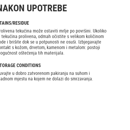
NAKON UPOTREBE
TAINS/RESIDUE
rolivena tekućina može ostaviti mrlje po površini. Ukoliko
e tekućina prolivena, odmah očistite s velikom količinom
ode i brišite dok se u potpunosti ne osuši. Izbjegavajte
ontakt s kožom, drvetom, kamenom i metalom: postoji
ogućnost oštećenja tih materijala.
TORAGE CONDITIONS
uvajte u dobro zatvorenom pakiranju na suhom i
ladnom mjestu na kojem ne dolazi do smrzavanja.