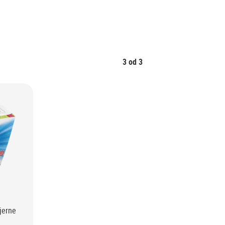
3
od
3
jerne