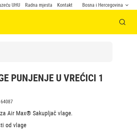
uzeću UHU
Radna mjesta
Kontakt
Bosna i Hercegovina
OTVOR
E PUNJENJE U VREĆICI 1
64087
i za Air Max® Sakupljač vlage.
ti od vlage