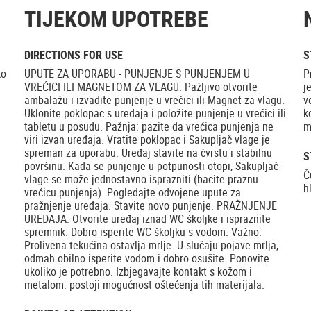
TIJEKOM UPOTREBE
DIRECTIONS FOR USE
S
ko
UPUTE ZA UPORABU - PUNJENJE S PUNJENJEM U
P
VREĆICI ILI MAGNETOM ZA VLAGU: Pažljivo otvorite
j
ambalažu i izvadite punjenje u vrećici ili Magnet za vlagu.
v
Uklonite poklopac s uređaja i položite punjenje u vrećici ili
k
tabletu u posudu. Pažnja: pazite da vrećica punjenja ne
m
viri izvan uređaja. Vratite poklopac i Sakupljač vlage je
spreman za uporabu. Uređaj stavite na čvrstu i stabilnu
S
površinu. Kada se punjenje u potpunosti otopi, Sakupljač
Č
vlage se može jednostavno isprazniti (bacite praznu
h
vrećicu punjenja). Pogledajte odvojene upute za
pražnjenje uređaja. Stavite novo punjenje. PRAŽNJENJE
UREĐAJA: Otvorite uređaj iznad WC školjke i ispraznite
spremnik. Dobro isperite WC školjku s vodom. Važno:
Prolivena tekućina ostavlja mrlje. U slučaju pojave mrlja,
odmah obilno isperite vodom i dobro osušite. Ponovite
ukoliko je potrebno. Izbjegavajte kontakt s kožom i
metalom: postoji mogućnost oštećenja tih materijala.