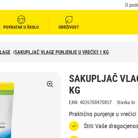
O pod
POVRATAK U ŠKOLU
ODRŽIVOST
VLAGE
/
SAKUPLJAČ VLAGE PUNJENJE U VREĆICI 1 KG
SAKUPLJAČ VLAG
KG
EAN
:
4026700470857
Stavka br.
:
Praktično punjenje u vrećic
Štiti Vaše dragocjenos