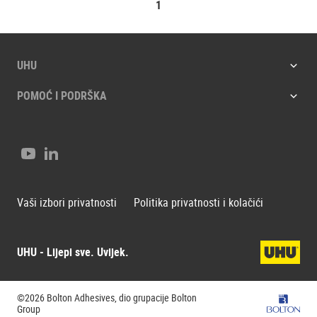
1
UHU
POMOĆ I PODRŠKA
Youtube
LinkedIn
Vaši izbori privatnosti
Politika privatnosti i kolačići
UHU - Lijepi sve. Uvijek.
©2026 Bolton Adhesives, dio grupacije Bolton
Bolton G
Group