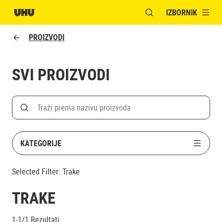
IZBORNIK
OTVORI MODALNI PR
PROIZVODI
SVI PROIZVODI
Search
Traži po nazivu proizvoda
KATEGORIJE
Selected Filter:
Trake
TRAKE
1-1/1
Rezultati