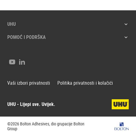
UHU
POMOĆ I PODRŠKA
Youtube
LinkedIn
Vaši izbori privatnosti
Politika privatnosti i kolačići
UHU - Lijepi sve. Uvijek.
©2026 Bolton Adhesives, dio grupacije Bolton
Bolton G
Group