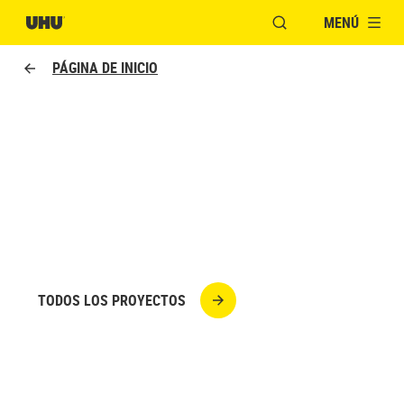
MENÚ
ABRIR VENTANA MO
PÁGINA DE INICIO
NUNCA SE TIENE SUFICIENTE
ESPACIO DE
ALMACENAMIENTO
TODOS LOS PROYECTOS