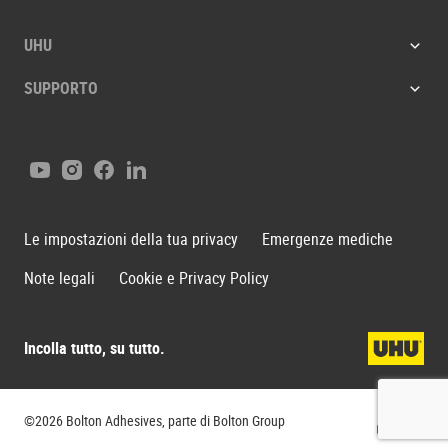
UHU
SUPPORTO
Youtube
Instagram
Facebook
LinkedIn
Le impostazioni della tua privacy
Emergenze mediche
Note legali
Cookie e Privacy Policy
Incolla tutto, su tutto.
Bolton G
©2026 Bolton Adhesives, parte di Bolton Group